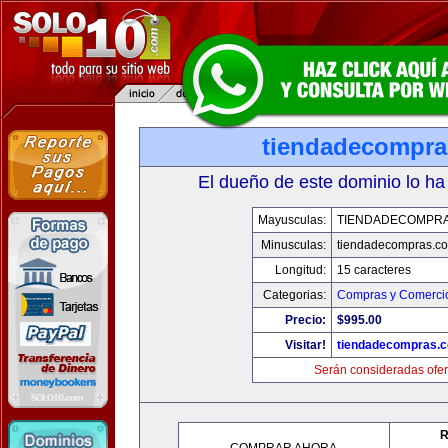
tiendadecompr
El dueño de este dominio lo ha
Mayusculas:
TIENDADECOMPR
Minusculas:
tiendadecompras.c
Longitud:
15 caracteres
Categorias:
Compras y Comercio
Precio:
$995.00
Visitar!
tiendadecompras.
Serán consideradas ofer
R