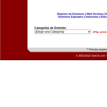
Registro de Dominios
|
Web Hosting
|
D
Dominios Expirados
|
Industrias
|
Indu
Categorías de Dominio:
[Pág. princi
** Precios expre
© 2002/2022 Solo10.com