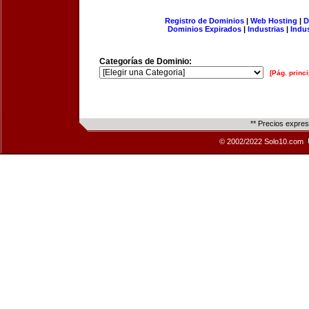
Registro de Dominios
|
Web Hosting
|
D
Dominios Expirados
|
Industrias
|
Indu
Categorías de Dominio:
[Pág. princi
** Precios expre
© 2002/2022 Solo10.com