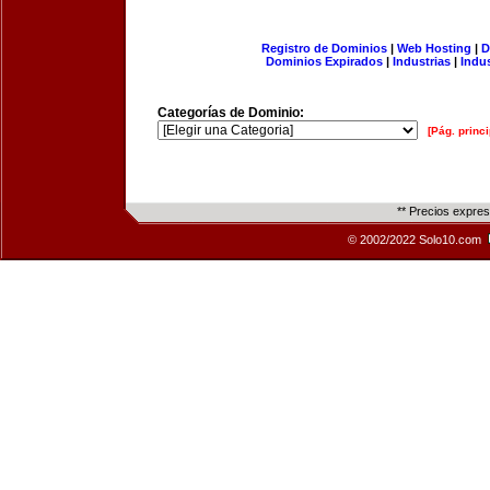
Registro de Dominios
|
Web Hosting
|
D
Dominios Expirados
|
Industrias
|
Indu
Categorías de Dominio:
[Pág. princi
** Precios expre
© 2002/2022 Solo10.com