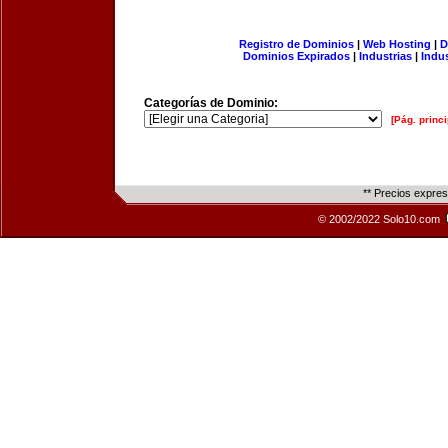
Registro de Dominios
|
Web Hosting
|
D
Dominios Expirados
|
Industrias
|
Indu
Categorías de Dominio:
[Pág. princi
** Precios expre
© 2002/2022 Solo10.com