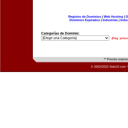
Registro de Dominios
|
Web Hosting
|
D
Dominios Expirados
|
Industrias
|
Indu
Categorías de Dominio:
[Pág. princi
** Precios expre
© 2002/2022 Solo10.com