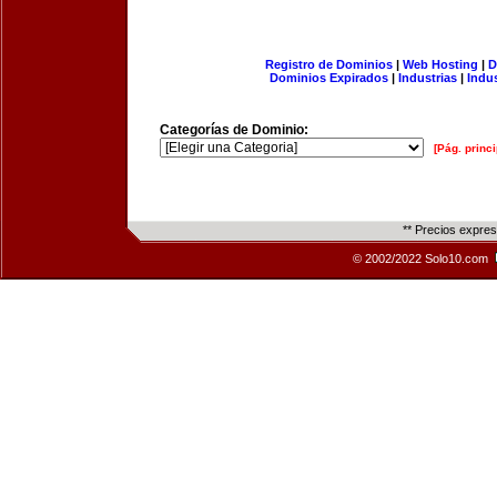
Registro de Dominios
|
Web Hosting
|
D
Dominios Expirados
|
Industrias
|
Indu
Categorías de Dominio:
[Pág. princi
** Precios expre
© 2002/2022 Solo10.com