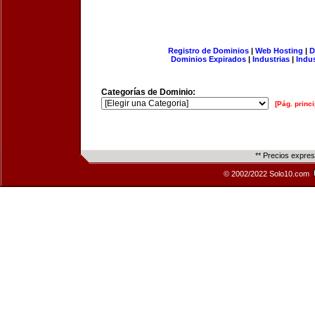
Registro de Dominios
|
Web Hosting
|
D
Dominios Expirados
|
Industrias
|
Indu
Categorías de Dominio:
[Pág. princi
** Precios expre
© 2002/2022 Solo10.com