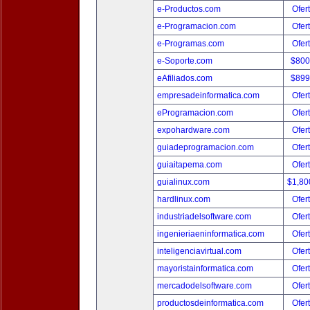
e-Productos.com
Ofer
e-Programacion.com
Ofer
e-Programas.com
Ofer
e-Soporte.com
$800
eAfiliados.com
$899
empresadeinformatica.com
Ofer
eProgramacion.com
Ofer
expohardware.com
Ofer
guiadeprogramacion.com
Ofer
guiaitapema.com
Ofer
guialinux.com
$1,80
hardlinux.com
Ofer
industriadelsoftware.com
Ofer
ingenieriaeninformatica.com
Ofer
inteligenciavirtual.com
Ofer
mayoristainformatica.com
Ofer
mercadodelsoftware.com
Ofer
productosdeinformatica.com
Ofer