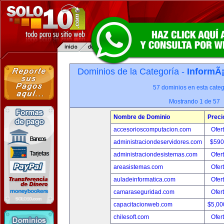
Dominios de la Categoría -
InformÃ¡
57 dominios en esta categ
Mostrando 1 de 57
Nombre de Dominio
Preci
accesorioscomputacion.com
Ofer
administraciondeservidores.com
$590
administraciondesistemas.com
Ofer
areasistemas.com
Ofer
auladeinformatica.com
Ofer
camaraseguridad.com
Ofer
capacitacionweb.com
$5,00
chilesoft.com
Ofer