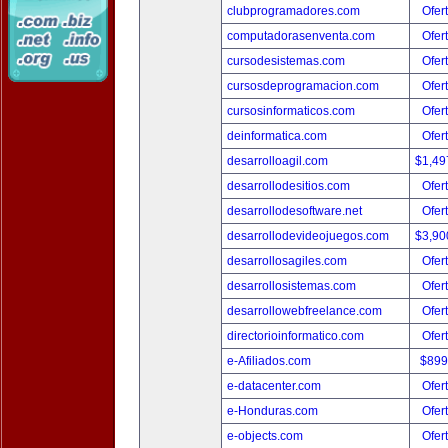
clubprogramadores.com
Ofer
computadorasenventa.com
Ofer
cursodesistemas.com
Ofer
cursosdeprogramacion.com
Ofer
cursosinformaticos.com
Ofer
deinformatica.com
Ofer
desarrolloagil.com
$1,49
desarrollodesitios.com
Ofer
desarrollodesoftware.net
Ofer
desarrollodevideojuegos.com
$3,90
desarrollosagiles.com
Ofer
desarrollosistemas.com
Ofer
desarrollowebfreelance.com
Ofer
directorioinformatico.com
Ofer
e-Afiliados.com
$899
e-datacenter.com
Ofer
e-Honduras.com
Ofer
e-objects.com
Ofer