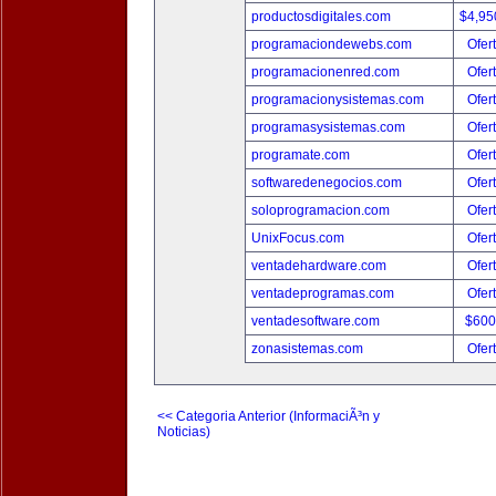
productosdigitales.com
$4,95
programaciondewebs.com
Ofer
programacionenred.com
Ofer
programacionysistemas.com
Ofer
programasysistemas.com
Ofer
programate.com
Ofer
softwaredenegocios.com
Ofer
soloprogramacion.com
Ofer
UnixFocus.com
Ofer
ventadehardware.com
Ofer
ventadeprogramas.com
Ofer
ventadesoftware.com
$600
zonasistemas.com
Ofer
<< Categoria Anterior (InformaciÃ³n y
Noticias)