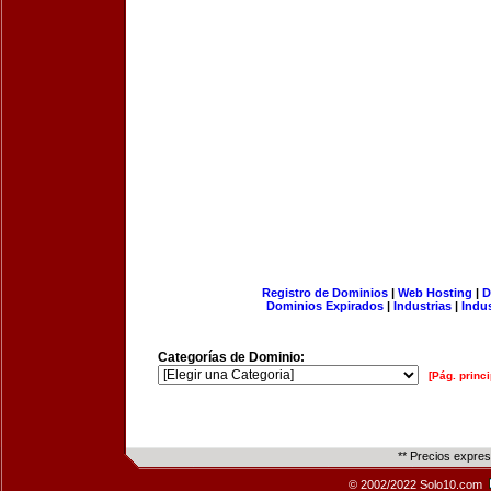
Registro de Dominios
|
Web Hosting
|
D
Dominios Expirados
|
Industrias
|
Indu
Categorías de Dominio:
[Pág. princi
** Precios expre
© 2002/2022 Solo10.com