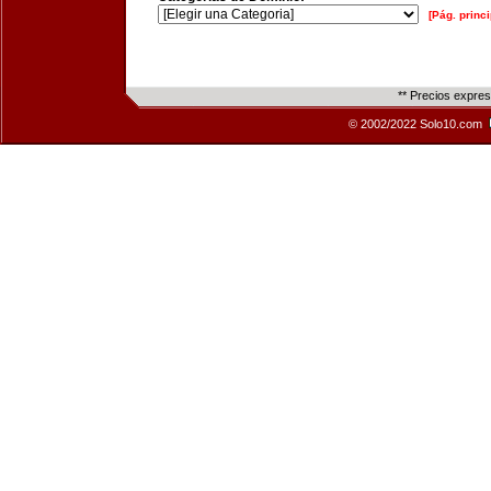
[Pág. princi
** Precios expre
© 2002/2022 Solo10.com